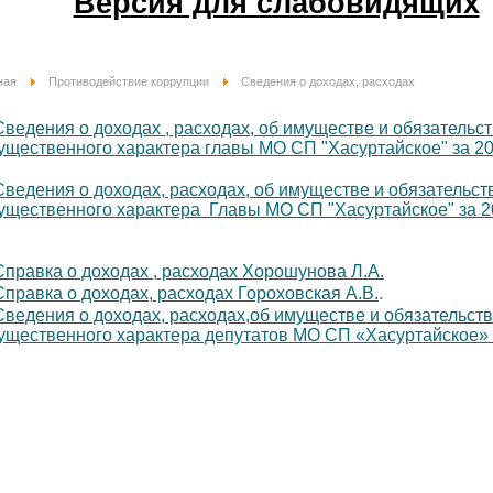
Версия для слабовидящих
ная
Противодействие коррупции
Сведения о доходах, расходах
Сведения о доходах , расходах, об имуществе и обязательс
ущественного характера главы МО СП "Хасуртайское" за 2021
Сведения о доходах, расходах, об имуществе и обязательст
ущественного характера Главы МО СП "Хасуртайское" за 20
Справка о доходах , расходах Хорошунова Л.А.
Справка о доходах, расходах Гороховская А.В.
.
Сведения о доходах, расходах,об имуществе и обязательст
ущественного характера депутатов МО СП «Хасуртайское»