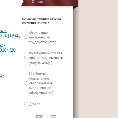
Опрос
Основная причина отъезда
населения из села?
твах
Отсутствие
г. [19 кб]
возможности
трудоустройства
вах
20г. [20
Культурно-бытовая (
библиотека, бытовые
услуги, досуг)
Проблемы с
вах
социальным
обеспечением
(медицинское
обслуживание)
Другое