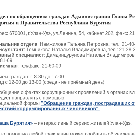
дел по обращениям граждан Администрации Главы Ре
рятия и Правительства Республики Бурятия
ес: 670001, г.Улан-Удэ, ул.Ленина, 54, кабинет 202, факс: 2
чальник отдела
: Намжилова Татьяна Петровна, тел.: 21-40
нсультант
: Темникова Наталья Владимировна, тел.: 21-28-
авный специалист
: Дамдинцурунова Наталья Владимировна
-81-69
иемная
: тел/факс: 21-60-09
ием граждан: с 8-30 до 17-00
ед с 12-00 до 13-00 (среда - не приёмный день)
общения о фактах коррупционных проявлений в органах вл
едует направлять с помощью
ециальной формы
"Обращение граждан, пострадавших о
йствий коррумпированных чиновников".
аша Бурятия»
– интерактивный сервис жителей Улан-Удэ.
его помощью любой гражданин может сообщить об увиденн