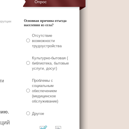
Опрос
Основная причина отъезда
ррупции
населения из села?
Отсутствие
возможности
трудоустройства
Культурно-бытовая (
библиотека, бытовые
услуги, досуг)
ти
Проблемы с
социальным
обеспечением
(медицинское
обслуживание)
нию.
Другое
аций