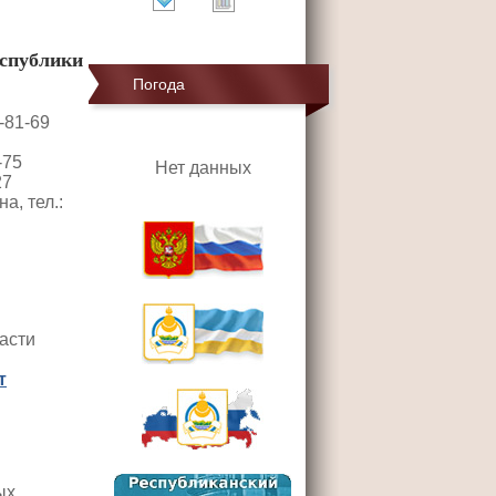
спублики
Погода
1-81-69
-75
Нет данных
27
, тел.:
асти
т
ых