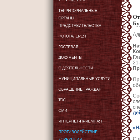
УЧРЕЖДЕНИЯ
ТЕРРИТОРИАЛЬНЫЕ
От
ОРГАНЫ,
Бу
ПРЕДСТАВИТЕЛЬСТВА
Адр
ФОТОГАЛЕРЕЯ
На
ГОСТЕВАЯ
Ко
Гл
ДОКУМЕНТЫ
21
Пр
О ДЕЯТЕЛЬНОСТИ
МУНИЦИПАЛЬНЫЕ УСЛУГИ
Пр
об
ОБРАЩЕНИЕ ГРАЖДАН
Со
ТОС
сл
сп
СМИ
де
ИНТЕРНЕТ-ПРИЕМНАЯ
«Н
ПРОТИВОДЕЙСТВИЕ
С 
КОРРУПЦИИ