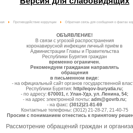
Версия для слабовидящих
ная
Противодействие коррупции
Обратная связь для сообщения о фактах ко
ОБЪЯВЛЕНИЕ!
В связи с угрозой распространения
коронавирусной инфекции личный приём в
Администрации Главы и Правительства
Республики Бурятия граждан
временно ограничен.
Рекомендуем гражданам направлять
обращения
в письменном виде:
- на официальный сайт органов государственной влас
Республики Бурятия:
http//eqov-buryatia.ru;
- по адресу:
670001, г. Улан-Удэ, ул. Ленина, 54;
- на адрес электронной почты:
adm@govrb.ru;
- на факс:
(3012)21-81-69
Контактные телефоны: (3012) 21-28-27, 21-40-75
Просим с пониманием отнестись к принятому реше
Рассмотрение обращений граждан и организ