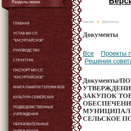
Верс
Разделы меню
Главная
Документы
ГЛАВНАЯ
Документы
УСТАВ МО СП
"ХАСУРТАЙСКОЕ"
РУКОВОДСТВО
Все
Проекты 
Решения совет
СТРУКТУРА
ПАСПОРТ МО СП
"ХАСУРТАЙСКОЕ"
Документы/П
УТВЕРЖДЕНИ
КНИГА ПАМЯТИ ГЕРОЯМ ВОВ
ЗАКУПОК ТОВ
КУЛЬТУРА СЕМЕЙСКИХ
ОБЕСПЕЧЕН
ПОДВЕДОМСТВЕННЫЕ
МУНИЦИПАЛЬ
УЧРЕЖДЕНИЯ
СЕЛЬСКОЕ П
ОБРАЗОВАТЕЛЬНЫЕ